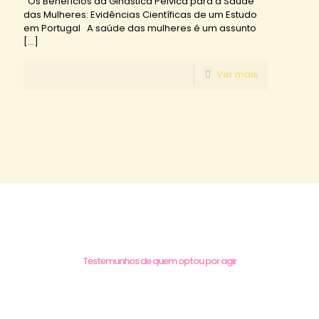
Os Benefícios da Ginástica Pélvica para a Saúde
das Mulheres: Evidências Científicas de um Estudo
em Portugal A saúde das mulheres é um assunto
[…]
Ver mais
Testemunhos de quem optou por agir