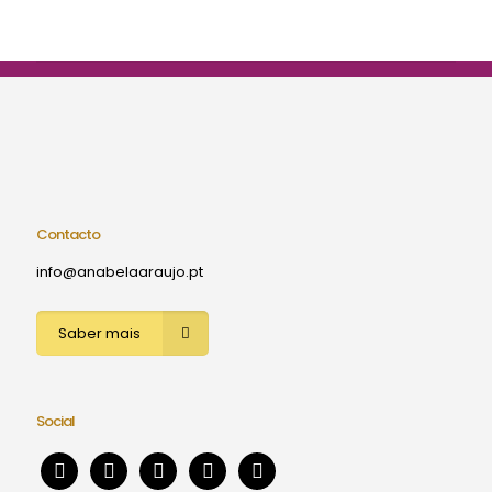
Contacto
info@anabelaaraujo.pt
Saber mais
Social
facebook
instagram
linkedin
youtube
patreon